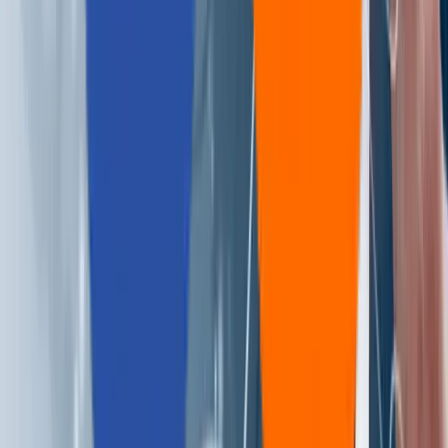
+1 227 232 3176
Drop us a line at
info@aziro.com
Got a Tech Challenge? Let’s Talk
Service you are looking for?*