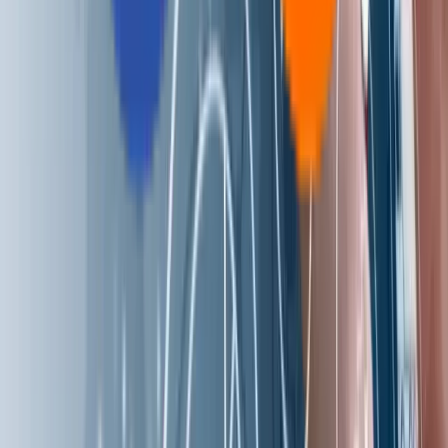
RAGアプリケーション
CodeLedger
Aziron
CoE / センター・オブ・エクセレンス
AI活用型アプリ開発
自律型QA
インテリジェント・ストレージ＆システム
AI最適化インフラ運用
AI駆動型決済
会社情報
Aziroについて
採用情報
プレスリリース
顧客とパートナー
受賞歴・認定
ブランドガイドライン
お問い合わせ