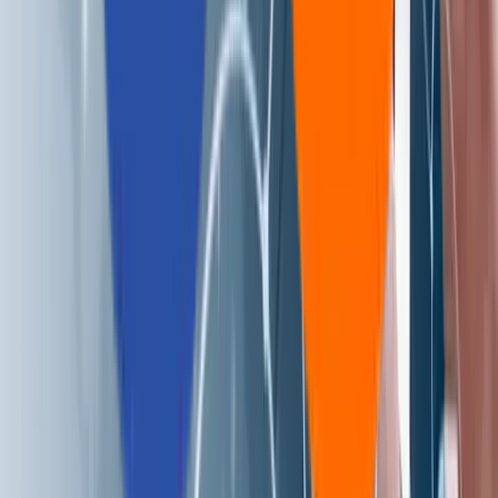
I agree to the
Privacy Policy
an
data processing terms.
I agree to receive marketing
updates from Aziro.
SEND REQUEST
サービス
インフラストラクチャ・エンジニアリング
デジタル・エンジニアリング
人工知能
インテリジェント・ネットワーキング＆仮想化
ハイブリッド＆マルチクラウド・エンジニアリング
AI駆動型 DevSecOps
コグニティブ・エンタープライズ・オートメーション
サイト信頼性エンジニアリング
QA自動化
RAG対応サポート機能
ソリューション
CAWI.ai チャットボット
AIOps