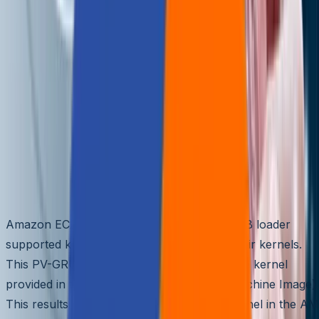
🌐
JA-JP
🌐
JA-JP
How to Boost a Custom
Kernel in EC2
Aziro Marketing
|
15 Mar 2011
Amazon EC2 has recently released PV-GRUB loader
supported kernels that allow one to boot their kernels.
This PV-GRUB loader simply chain-boots the kernel
provided in the associated AMI (Amazon Machine Image).
This results in your instance running the kernel in the AM