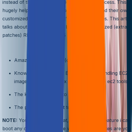
instead of the kernel specified in the boot process. This is
hugely helpful feature for folks who want load their own
customized kernels into EC2’s virtual machines. This articl
talks about we successfully booted a customized (extra
patches) RHEL/CENTOS 5.5 kernel on EC2:
Pre-requisites:
Amazon EC2 account (obviously!)
Knowledge of running EC2 instances/bundling EC2
images using ElasticFox or command line ec2 tools.
The kernel you want to build.
The patches you want to apply.
NOTE:
You’ll might think that, wow! with the feature i can
boot any damn kernel in the world. Well chances are you