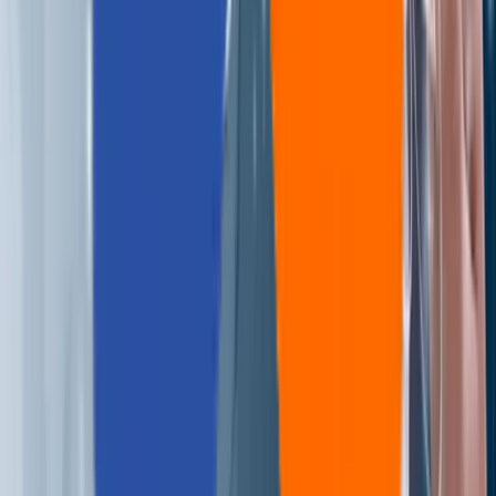
Real People, Real Replies.
No Bots, No Black Holes.
Big things at Aziro often start small - a message, an idea, 
quick hello. A real human reads every enquiry, and a
simple conversation can turn into a real opportunity.
私たちと一緒に始めましょう
Talk to us