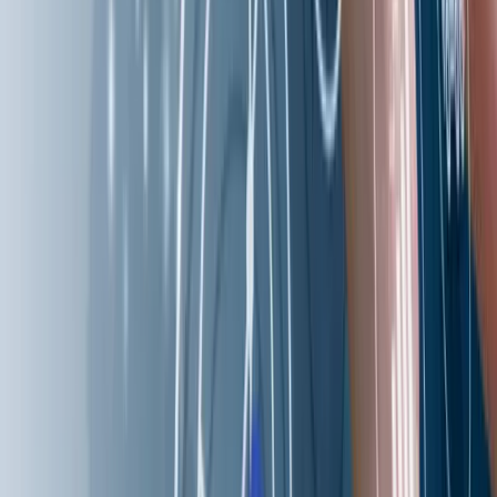
Aziro（旧 MSys Technologies、読み：アジロ）は、グロー
バル企業や急成長中のソフトウェア企業、そしてAI先進企業
に向け、技術革新による変革を推進する「AIネイティブな製
品開発企業」です。私たちは、システムの最新化、業務のイ
テリジェントな自動化、そしてAIを活用したデータ分析を通
じて、お客様のイノベーションを力強く推進します。新たな
益源の創出を支援し、お客様がAI時代を牽引するリーダーと
して確固たる地位を築けるよう貢献いたします。
Eメール
sales_japan@aziro.com
ソーシャルリンク