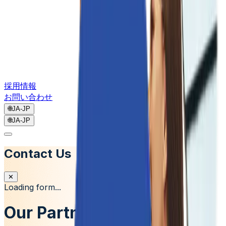
採用情報
お問い合わせ
🌐
JA-JP
🌐
JA-JP
Contact Us
✕
Loading form...
Our Partner Ecosystem