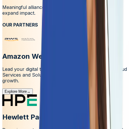
Meaningful alliances that accelerate innovation and
expand impact.
OUR PARTNERS
Amazon Web Services
Lead your digital transformation journey with AWS Cloud
Services and Solutions, igniting innovation and driving
growth.
Explore More
→
Hewlett Packard Enterprise