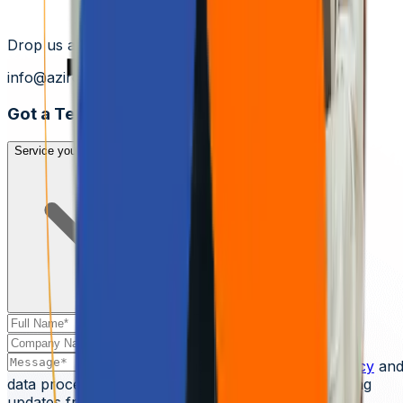
Drop us a line at
info@aziro.com
Got a Tech Challenge? Let’s Talk
Service you are looking for?*
I agree to the
Privacy Policy
an
data processing terms.
I agree to receive marketing
updates from Aziro.