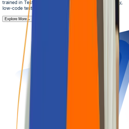
trained in TestSigma and actively shaping future-ready,
low-code testing ecosystems.
Explore More
→