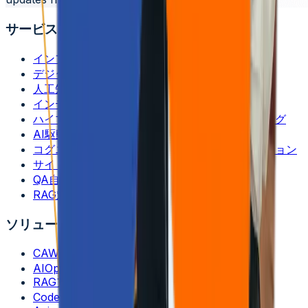
SEND REQUEST
サービス
インフラストラクチャ・エンジニアリング
デジタル・エンジニアリング
人工知能
インテリジェント・ネットワーキング＆仮想化
ハイブリッド＆マルチクラウド・エンジニアリング
AI駆動型 DevSecOps
コグニティブ・エンタープライズ・オートメーション
サイト信頼性エンジニアリング
QA自動化
RAG対応サポート機能
ソリューション
CAWI.ai チャットボット
AIOps
RAGアプリケーション
CodeLedger