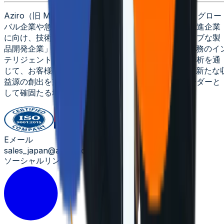
Aziro（旧 MSys Technologies、読み：アジロ）は、グロー
バル企業や急成長中のソフトウェア企業、そしてAI先進企業
に向け、技術革新による変革を推進する「AIネイティブな製
品開発企業」です。私たちは、システムの最新化、業務のイ
テリジェントな自動化、そしてAIを活用したデータ分析を通
じて、お客様のイノベーションを力強く推進します。新たな
益源の創出を支援し、お客様がAI時代を牽引するリーダーと
して確固たる地位を築けるよう貢献いたします。
Eメール
sales_japan@aziro.com
ソーシャルリンク