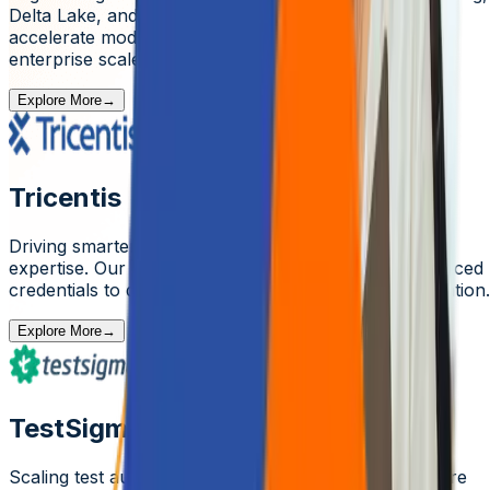
Delta Lake, and MLflow. Together we unify data and
accelerate model lifecycle management to deliver
enterprise scale AI.
Explore More
→
Tricentis
Driving smarter testing with TOSCA and NeoLoad
expertise. Our SMEs are certified and pursuing advanced
credentials to deliver faster, more resilient QA automation.
Explore More
→
TestSigma
Scaling test automation with confidence. Our SMEs are