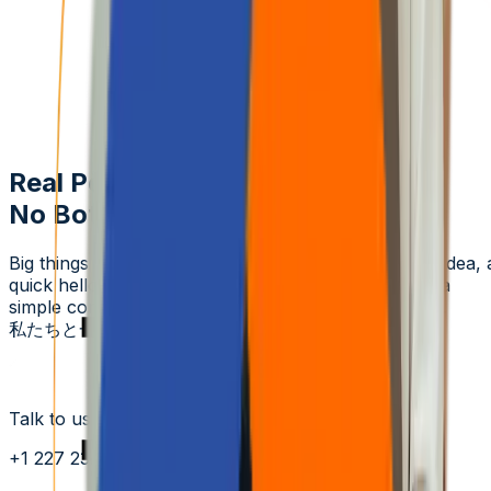
Real People, Real Replies.
No Bots, No Black Holes.
Big things at Aziro often start small - a message, an idea, 
quick hello. A real human reads every enquiry, and a
simple conversation can turn into a real opportunity.
私たちと一緒に始めましょう
Talk to us
+1 227 232 3176