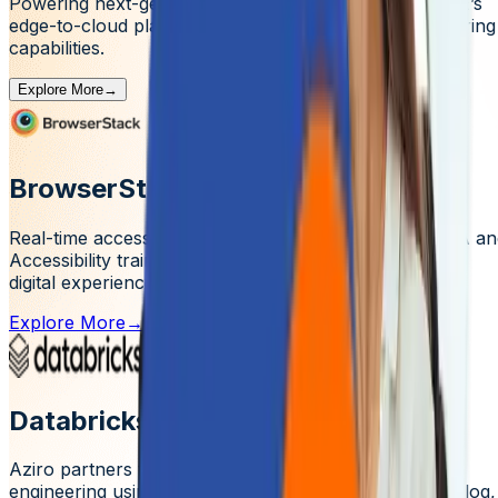
Powering next-gen digital transformation through HPE’s
edge-to-cloud platform and Aziro’s advanced engineering
capabilities.
Explore More
→
BrowserStack
Real-time accessibility, real impact. From Percy to LCA a
Accessibility training, our teams are building inclusive
digital experiences powered by BrowserStack.
Explore More
→
Databricks
Aziro partners with Databricks to power AI native
engineering using the Lakehouse Platform, Unity Catalog,