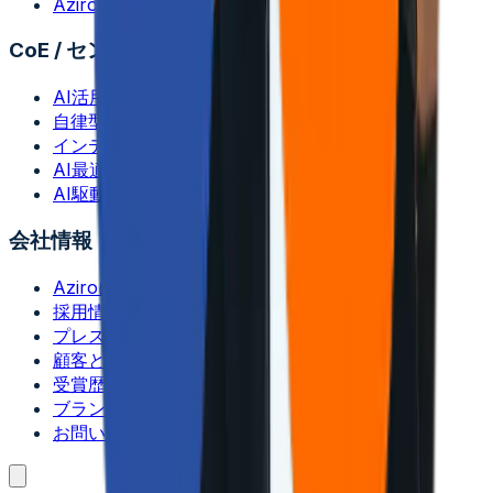
Aziron
CoE / センター・オブ・エクセレンス
AI活用型アプリ開発
自律型QA
インテリジェント・ストレージ＆システム
AI最適化インフラ運用
AI駆動型決済
会社情報
Aziroについて
採用情報
プレスリリース
顧客とパートナー
受賞歴・認定
ブランドガイドライン
お問い合わせ